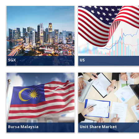
SGX
US
Lorem ipsum dolor sit amet,
Lorem ipsum dolor sit amet,
consectetur adipisicing elit, sed do
consectetur adipisicing elit, sed do
eiusmod tempor incididunt ut labore et
eiusmod tempor incididunt ut labor
dolore magna aliqua. Ut enim ad
dolore magna aliqua. Ut enim ad
minim venia laboris nisi ut aliquip ex ea
minim venia laboris nisi ut aliquip e
commodo consequat.
commodo consequat.
Bursa Malaysia
Unit Share Market
Lorem ipsum dolor sit amet,
Lorem ipsum dolor sit amet,