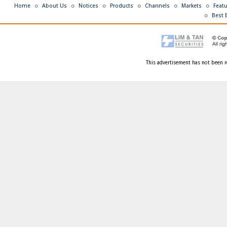
consectetur adipisicing elit, sed do
consectetur adipisicing elit, sed do
Home
About Us
Notices
Products
Channels
Markets
Feat
eiusmod tempor incididunt ut labore et
eiusmod tempor incididunt ut labor
Best 
dolore magna aliqua. Ut enim ad
dolore magna aliqua. Ut enim ad
minim venia laboris nisi ut aliquip ex ea
minim venia laboris nisi ut aliquip e
commodo consequat.
commodo consequat.
This advertisement has not been r